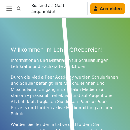
Zum Hauptinhalt
Sie sind als Gast
Anmelden
Sucheingabe umschalten
angemeldet
Website-Übersicht
Blöcke
Blöcke
Willkommen im Lehrkräftebereich!
Informationen und Materialien für Schulleitungen,
Lehrkräfte und Fachkräfte an Schulen
Durch die Media Peer Academy werden Schülerinnen
und Schüler befähigt, ihre Mitschülerinnen und
Mitschüler im Umgang mit digitalen Medien zu
stärken – praxisnah, reflektiert und auf Augenhöhe.
Als Lehrkraft begleiten Sie diesen Peer-to-Peer-
Prozess und fördern aktive Medienbildung an Ihrer
Schule.
Werden Sie Teil der Initiative und fördern Sie