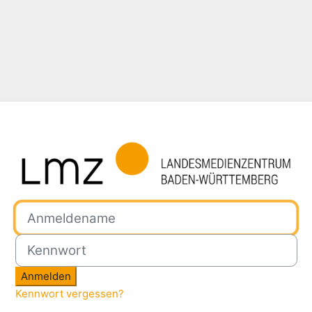
Anmelden bei 'LMZ BW'
Anmeldename
Kennwort
Anmelden
Kennwort vergessen?