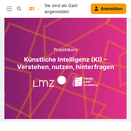
Zum Hauptinhalt
Sie sind als Gast
Anmelden
Sucheingabe umschalten
angemeldet
Website-Übersicht
Blöcke
Projektkurs
Künstliche Intelligenz (KI) –
Verstehen, nutzen, hinterfragen