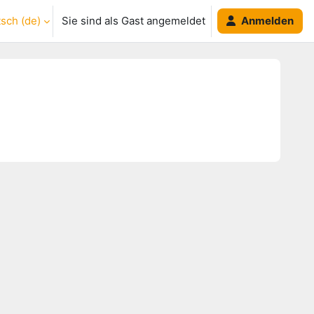
ch ‎(de)‎
Sie sind als Gast angemeldet
Anmelden
umschalten