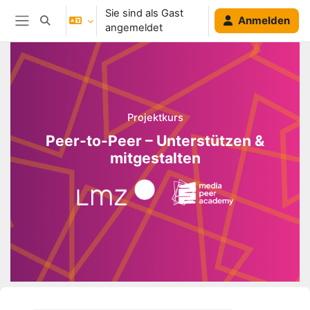
Zum Hauptinhalt
Sie sind als Gast
Anmelden
Sucheingabe umschalten
angemeldet
Website-Übersicht
Blöcke
Projektkurs
Peer-to-Peer – Unterstützen &
mitgestalten