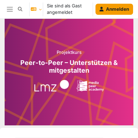
Zum Hauptinhalt
Sie sind als Gast
Anmelden
Sucheingabe umschalten
angemeldet
Website-Übersicht
Blöcke
Projektkurs
Peer-to-Peer – Unterstützen &
mitgestalten