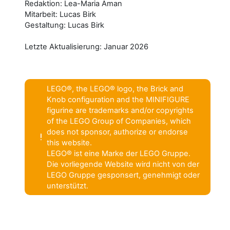
Redaktion: Lea-Maria Aman
Mitarbeit: Lucas Birk
Gestaltung: Lucas Birk
Letzte Aktualisierung: Januar 2026
LEGO®, the LEGO® logo, the Brick and
Knob configuration and the MINIFIGURE
figurine are trademarks and/or copyrights
of the LEGO Group of Companies, which
does not sponsor, authorize or endorse
this website.
LEGO® ist eine Marke der LEGO Gruppe.
Die vorliegende Website wird nicht von der
LEGO Gruppe gesponsert, genehmigt oder
unterstützt.