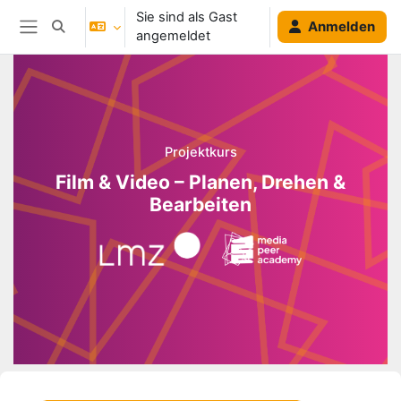
Zum Hauptinhalt
Sie sind als Gast
Anmelden
Sucheingabe umschalten
angemeldet
Website-Übersicht
Blöcke
Projektkurs
Film & Video – Planen, Drehen &
Bearbeiten