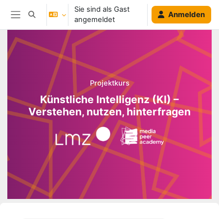
Zum Hauptinhalt
Sie sind als Gast
Anmelden
Sucheingabe umschalten
angemeldet
Website-Übersicht
Blöcke
Projektkurs
Künstliche Intelligenz (KI) –
Verstehen, nutzen, hinterfragen