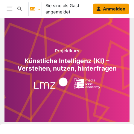
Zum Hauptinhalt
Sie sind als Gast
Anmelden
Sucheingabe umschalten
angemeldet
Website-Übersicht
Blöcke
Projektkurs
Künstliche Intelligenz (KI) –
Verstehen, nutzen, hinterfragen