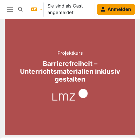
Zum Hauptinhalt
Sie sind als Gast
Anmelden
Sucheingabe umschalten
angemeldet
Website-Übersicht
Blöcke
Projektkurs
Barrierefreiheit –
Unterrichtsmaterialien inklusiv
gestalten