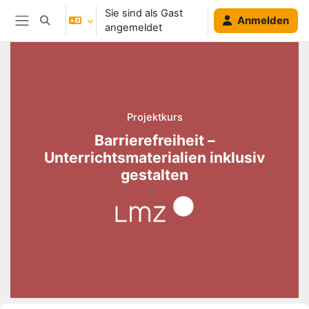
Zum Hauptinhalt
Sie sind als Gast
Anmelden
Sucheingabe umschalten
angemeldet
Website-Übersicht
Blöcke
Projektkurs
Barrierefreiheit –
Unterrichtsmaterialien inklusiv
gestalten