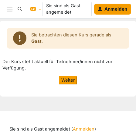
Zum Hauptinhalt
Sie sind als Gast
Anmelden
Sucheingabe umschalten
angemeldet
Website-Übersicht
Sie betrachten diesen Kurs gerade als
Gast
.
Der Kurs steht aktuell für Teilnehmer/innen nicht zur
Verfügung.
Weiter
Sie sind als Gast angemeldet (
Anmelden
)