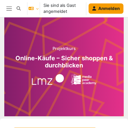
Zum Hauptinhalt
Sie sind als Gast
Anmelden
Sucheingabe umschalten
angemeldet
Website-Übersicht
Blöcke
Projektkurs
Online-Käufe – Sicher shoppen &
durchblicken