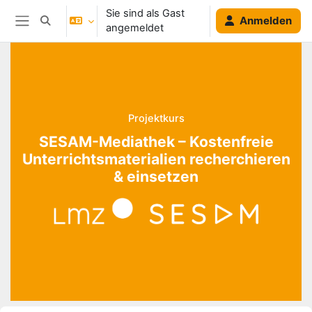
Zum Hauptinhalt
Sie sind als Gast
Anmelden
Sucheingabe umschalten
angemeldet
Website-Übersicht
Blöcke
Projektkurs
SESAM-Mediathek – Kostenfreie
Unterrichtsmaterialien recherchieren
& einsetzen