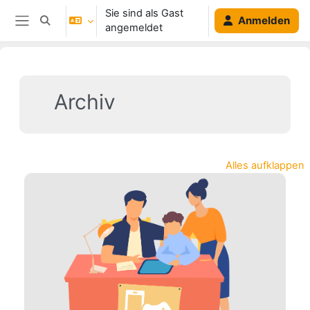
Zum Hauptinhalt
Sie sind als Gast
Anmelden
Sucheingabe umschalten
angemeldet
Website-Übersicht
Archiv
Alles aufklappen