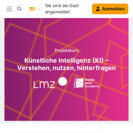
Zum Hauptinhalt
Sie sind als Gast
Anmelden
Sucheingabe umschalten
angemeldet
Website-Übersicht
Blöcke
Projektkurs
Künstliche Intelligenz (KI) –
Verstehen, nutzen, hinterfragen