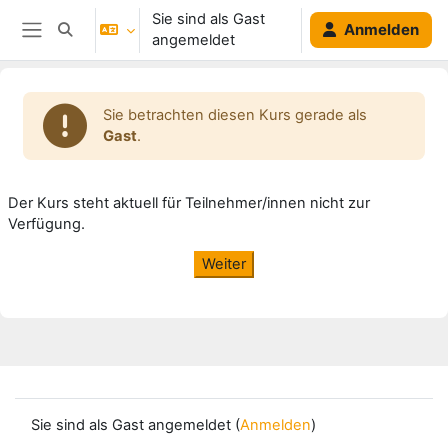
Zum Hauptinhalt
Sie sind als Gast
Anmelden
Sucheingabe umschalten
angemeldet
Website-Übersicht
Sie betrachten diesen Kurs gerade als
Gast
.
Der Kurs steht aktuell für Teilnehmer/innen nicht zur
Verfügung.
Weiter
Sie sind als Gast angemeldet (
Anmelden
)