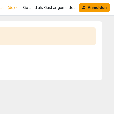
ch ‎(de)‎
Sie sind als Gast angemeldet
Anmelden
umschalten