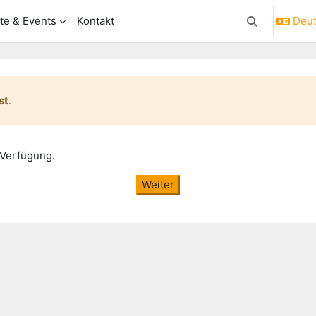
te & Events
Kontakt
Deuts
Sucheingabe 
st
.
 Verfügung.
Weiter