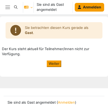
Zum Hauptinhalt
Sie sind als Gast
Anmelden
Sucheingabe umschalten
angemeldet
Website-Übersicht
Sie betrachten diesen Kurs gerade als
Gast
.
Der Kurs steht aktuell für Teilnehmer/innen nicht zur
Verfügung.
Weiter
Sie sind als Gast angemeldet (
Anmelden
)