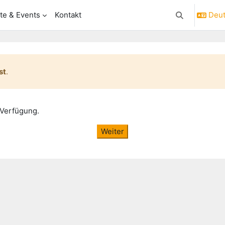
te & Events
Kontakt
Deuts
Sucheingabe 
st
.
 Verfügung.
Weiter