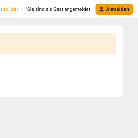
ch ‎(de)‎
Sie sind als Gast angemeldet
Anmelden
umschalten