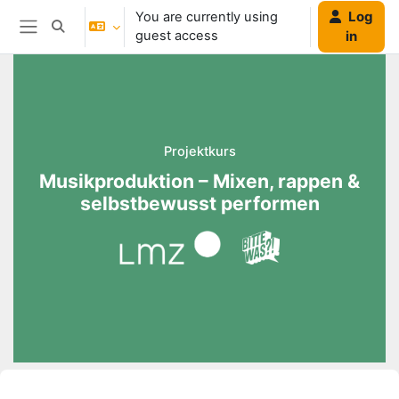
Skip to main content
Log
You are currently using
Toggle search input
guest access
in
Side panel
Blocks
Projektkurs
Musikproduktion – Mixen, rappen &
selbstbewusst performen